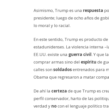
Asimismo, Trump es una
respuesta
po
presidente; luego de ocho años de gob
lo moral y lo racial.
En este sentido, Trump es producto de
estadunidenses. La violencia interna –
EE.UU. existe una
guerra civil
. Y que l
comprar armas sino del
espíritu
de gue
calles son
soldados
entrenados para ma
Obama que regresaron a matar compat
De ahí la
certeza
de que Trump es crea
perfil conservador, harto de las politi
verdad y
no
con el lenguaje político t