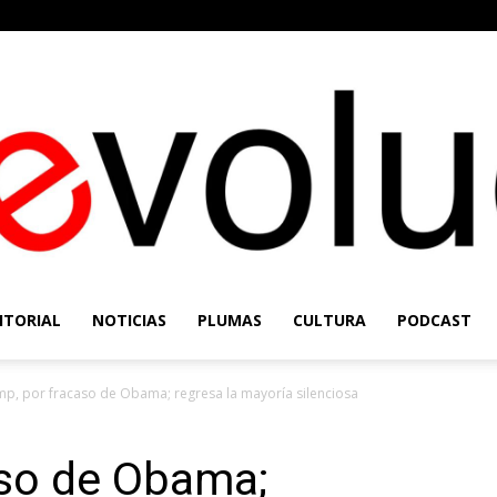
ITORIAL
NOTICIAS
PLUMAS
CULTURA
PODCAST
Re-
p, por fracaso de Obama; regresa la mayoría silenciosa
aso de Obama;
Evolución