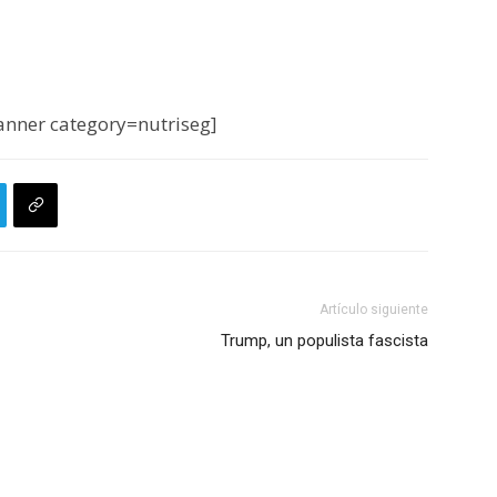
nner category=nutriseg]
Artículo siguiente
Trump, un populista fascista