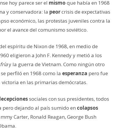
nse hoy parece ser el
mismo
que había en 1968
ana y conservadora: la
peor
crisis de expectativas
apso económico, las protestas juveniles contra la
or el avance del comunismo soviético.
del espíritu de Nixon de 1968, en medio de
1960 eligieron a John F. Kennedy y metió a los
fría
y la guerra de Vietnam. Como ningún otro
 se perfiló en 1968 como la
esperanza
pero fue
 victoria en las primarias demócratas.
decepciones
sociales con sus presidentes, todos
a pero dejando al país sumido en
colapsos
 Jimmy Carter, Ronald Reagan, George Bush
y Obama.