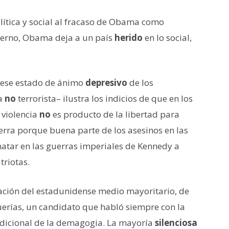
lítica y social al fracaso de Obama como
ierno, Obama deja a un país
herido
en lo social,
 ese estado de ánimo
depresivo
de los
la
no
terrorista– ilustra los indicios de que en los
a violencia
no
es producto de la libertad para
rra porque buena parte de los asesinos en las
tar en las guerras imperiales de Kennedy a
riotas.
ción del estadunidense medio mayoritario, de
querías, un candidato que habló siempre con la
radicional de la demagogia. La mayoría
silenciosa