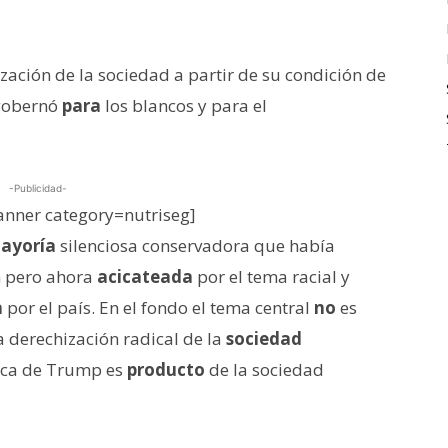
ación de la sociedad a partir de su condición de
 gobernó
para
los blancos y para el
-Publicidad-
nner category=nutriseg]
ayoría
silenciosa conservadora que había
n pero ahora
acicateada
por el tema racial y
a
por el país. En el fondo el tema central
no
es
la derechización radical de la
sociedad
tica de Trump es
producto
de la sociedad