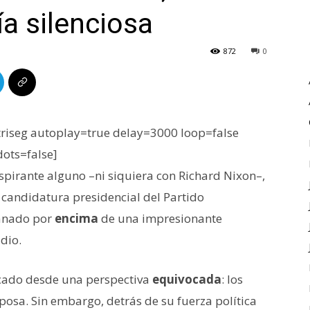
ía silenciosa
872
0
iseg autoplay=true delay=3000 loop=false
dots=false]
aspirante alguno –ni siquiera con Richard Nixon–,
 candidatura presidencial del Partido
ganado por
encima
de una impresionante
dio.
cado desde una perspectiva
equivocada
: los
posa. Sin embargo, detrás de su fuerza política