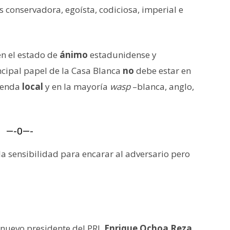
 conservadora, egoísta, codiciosa, imperial e
n el estado de
ánimo
estadunidense y
incipal papel de la Casa Blanca
no
debe estar en
agenda
local
y en la mayoría
wasp
–blanca, anglo,
—-0—-
s la sensibilidad para encarar al adversario pero
 nuevo presidente del PRI,
Enrique Ochoa Reza
,