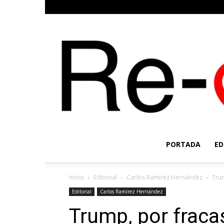
PORTADA
ED
Inicio
Editorial
Carlos Ramírez Hernández
Trum
Editorial
Carlos Ramírez Hernández
Trump, por frac