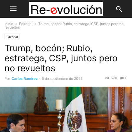
Inicio
Editorial
Trump, bocón; Rubio, estratega, CSP, juntos pero no
revueltos
Editorial
Trump, bocón; Rubio,
estratega, CSP, juntos pero
no revueltos
670
0
Por
Carlos Ramírez
-
5 de septiembre de 2025