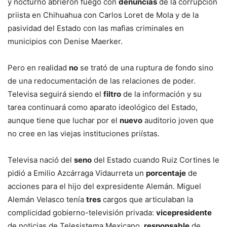
y nocturno abrieron fuego con
denuncias
de la corrupción
priista en Chihuahua con Carlos Loret de Mola y de la
pasividad del Estado con las mafias criminales en
municipios con Denise Maerker.
Pero en realidad
no
se trató de una ruptura de fondo sino
de una redocumentación de las relaciones de poder.
Televisa seguirá siendo el
filtro
de la información y su
tarea continuará como aparato ideológico del Estado,
aunque tiene que luchar por el
nuevo
auditorio joven que
no cree en las viejas instituciones priístas.
Televisa nació del
seno
del Estado cuando Ruiz Cortines le
pidió a Emilio Azcárraga Vidaurreta un
porcentaje
de
acciones para el hijo del expresidente Alemán. Miguel
Alemán Velasco tenía
tres
cargos que articulaban la
complicidad gobierno-televisión privada:
vicepresidente
de noticias de Telesistema Mexicano,
responsable
de