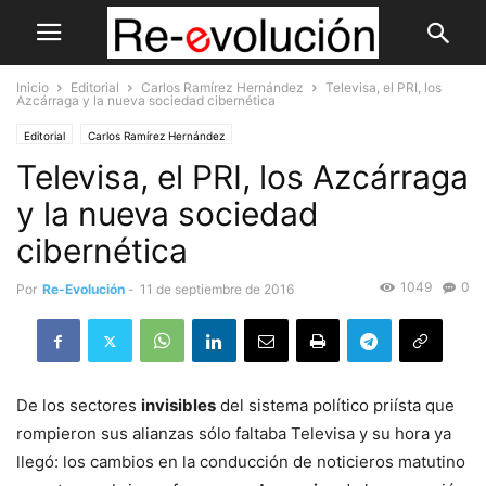
Inicio
Editorial
Carlos Ramírez Hernández
Televisa, el PRI, los
Azcárraga y la nueva sociedad cibernética
Editorial
Carlos Ramírez Hernández
Televisa, el PRI, los Azcárraga
y la nueva sociedad
cibernética
1049
0
Por
Re-Evolución
-
11 de septiembre de 2016
De los sectores
invisibles
del sistema político priísta que
rompieron sus alianzas sólo faltaba Televisa y su hora ya
llegó: los cambios en la conducción de noticieros matutino