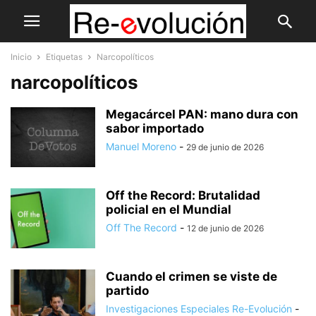
Inicio
Etiquetas
Narcopolíticos
narcopolíticos
Megacárcel PAN: mano dura con
sabor importado
Manuel Moreno
-
29 de junio de 2026
Off the Record: Brutalidad
policial en el Mundial
Off The Record
-
12 de junio de 2026
Cuando el crimen se viste de
partido
Investigaciones Especiales Re-Evolución
-