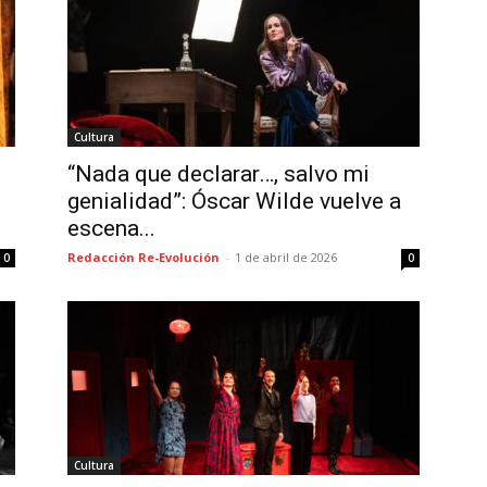
Cultura
“Nada que declarar…, salvo mi
genialidad”: Óscar Wilde vuelve a
escena...
Redacción Re-Evolución
-
1 de abril de 2026
0
0
Cultura