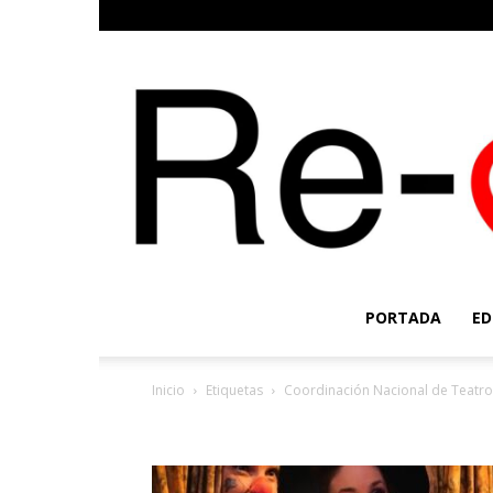
PORTADA
ED
Inicio
Etiquetas
Coordinación Nacional de Teatro
Etiqueta: Coordinación