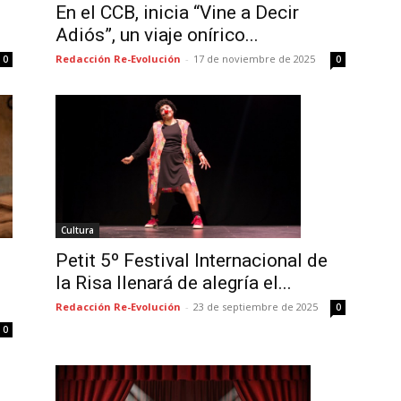
En el CCB, inicia “Vine a Decir
Adiós”, un viaje onírico...
Redacción Re-Evolución
-
17 de noviembre de 2025
0
0
Cultura
Petit 5º Festival Internacional de
la Risa llenará de alegría el...
Redacción Re-Evolución
-
23 de septiembre de 2025
0
0