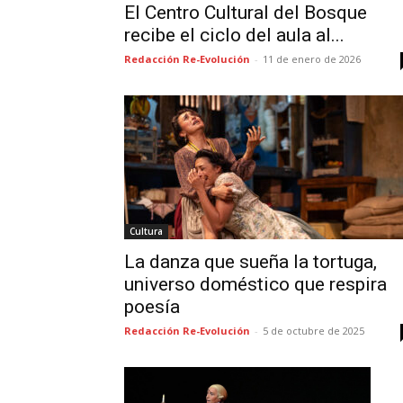
El Centro Cultural del Bosque
recibe el ciclo del aula al...
Redacción Re-Evolución
-
11 de enero de 2026
Cultura
La danza que sueña la tortuga,
universo doméstico que respira
poesía
Redacción Re-Evolución
-
5 de octubre de 2025