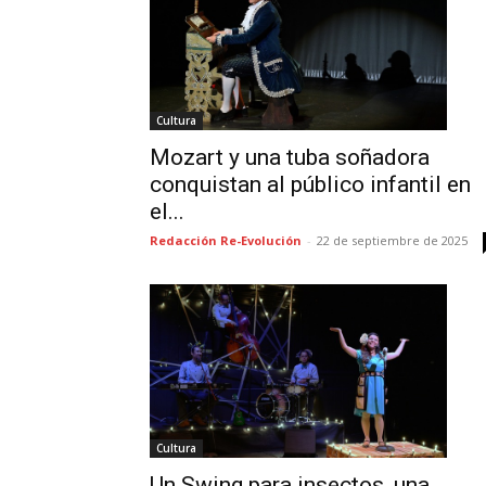
Cultura
Mozart y una tuba soñadora
conquistan al público infantil en
el...
Redacción Re-Evolución
-
22 de septiembre de 2025
Cultura
Un Swing para insectos, una