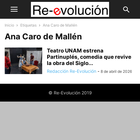
Inicio
Etiquetas
Ana Caro de Mallén
Ana Caro de Mallén
Teatro UNAM estrena
Partinuplés, comedia que revive
la obra del Siglo...
Redacción Re-Evolución
-
8 de abril de 2026
© Re-Evolución 2019