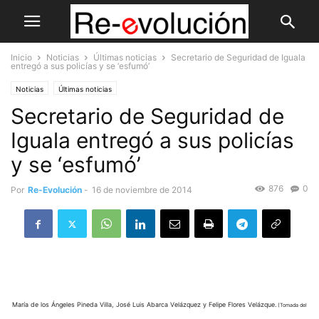
Inicio
Noticias
Últimas noticias
Secretario de Seguridad de Iguala
entregó a sus policías y se ‘esfumó’
Noticias
Últimas noticias
Secretario de Seguridad de
Iguala entregó a sus policías
y se ‘esfumó’
876
0
Por
Re-Evolución
-
16 de noviembre de 2014
María de los Ángeles Pineda Villa, José Luis Abarca Velázquez y Felipe Flores Velázque.
(Tomada del