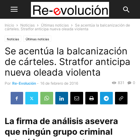
Inicio
Noticias
Últimas noticias
Se acentúa la balcanización de
cárteles. Stratfor anticipa nueva oleada violenta
Noticias
Últimas noticias
Se acentúa la balcanización
de cárteles. Stratfor anticipa
nueva oleada violenta
831
0
Por
Re-Evolución
-
16 de febrero de 2016
La firma de análisis asevera
que ningún grupo criminal