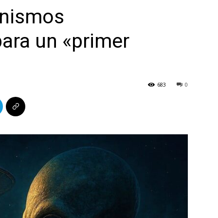
anismos
para un «primer
683
0