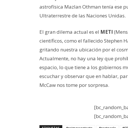
astrofísica Mazlan Othman tenía ese pu
Ultraterrestre de las Naciones Unidas.
El gran dilema actual es el
METI
(Mensa
científicos, como el fallecido Stephen
gritando nuestra ubicación por el co
Actualmente, no hay una ley que prohí
espacio, lo que tiene a los gobiernos m
escuchar y observar que en hablar, par
McCaw nos tome por sorpresa.
[bc_random_ba
[bc_random_ba
ETIQUETAS
#primercontacto
#protocolo
#SE