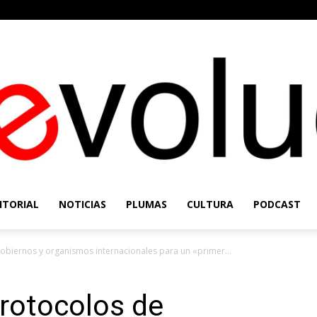
ITORIAL
NOTICIAS
PLUMAS
CULTURA
PODCAST
Re-
obiernos y organismos internacionales para un «primer...
rotocolos de
Evolución