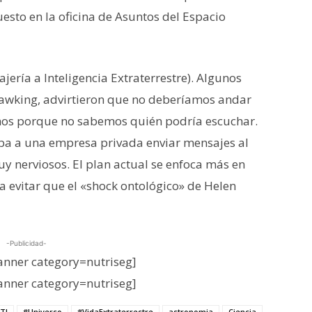
esto en la oficina de Asuntos del Espacio
jería a Inteligencia Extraterrestre). Algunos
 Hawking, advirtieron que no deberíamos andar
smos porque no sabemos quién podría escuchar.
ba a una empresa privada enviar mensajes al
uy nerviosos. El plan actual se enfoca más en
a evitar que el «shock ontológico» de Helen
-Publicidad-
nner category=nutriseg]
nner category=nutriseg]
TI
#Universo
#VidaExtraterrestre
astronomia
Ciencia