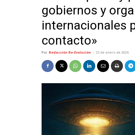
gobiernos y org
internacionales 
contacto»
Por
Redacción Re-Evolución
-
25 de enero de 2026