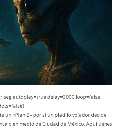
iseg autoplay=true delay=3000 loop=false
dots=false]
e un «Plan B» por si un platillo volador decide
lanca o en medio de Ciudad de México. Aquí tienes