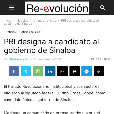
Inicio
Noticias
Últimas noticias
PRI designa a candidato al
gobierno de Sinaloa
Noticias
Últimas noticias
PRI designa a candidato al
gobierno de Sinaloa
844
0
Por
Re-Evolución
-
24 de enero de 2016
El Partido Revolucionario Institucional y sus sectores
eligieron al diputado federal Quirino Ordaz Coppel como
candidato único al gobierno de Sinaloa.
Mediante un comunicado de prensa, se detalló que el