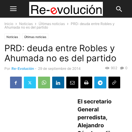
Inicio
Noticias
Últimas noticias
PRD: deuda entre Robles y
Ahumada no es del partido
Noticias
Últimas noticias
PRD: deuda entre Robles y
Ahumada no es del partido
902
0
Por
Re-Evolución
-
29 de septiembre de 2014
El secretario
General
perredista,
Alejandro