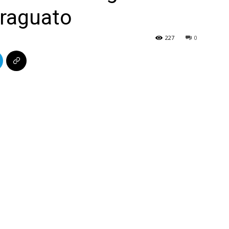
iraguato
227
0