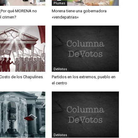
Plumas
 ¿Por qué MORENA no
Morena tiene una gobernadora
l crimen?
«vendepatrias»
DeVotos
 Costo de los Chapulines
Partidos en los extremos, pueblo en
el centro
DeVotos