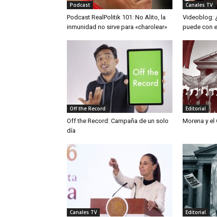
Podcast
Canales TV
Podcast RealPolitik 101: No Alito, la
Videoblog:
inmunidad no sirve para «charolear»
puede con e
Off the Record
Editorial
Off the Record: Campaña de un solo
Morena y el
día
Canales TV
Editorial