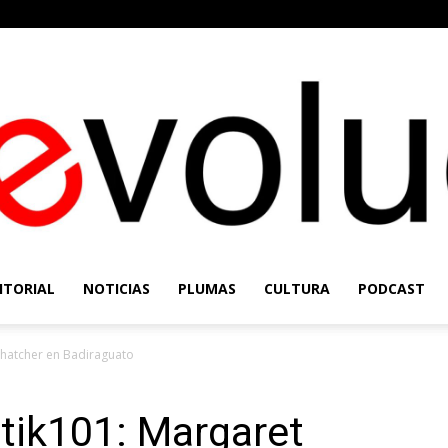
ITORIAL
NOTICIAS
PLUMAS
CULTURA
PODCAST
Re-
Thatcher en Badiraguato
tik101: Margaret
Evolución