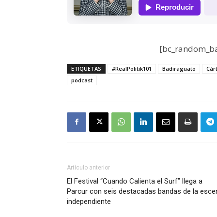
[bc_random_ba
ETIQUETAS
#RealPolitik101
Badiraguato
Cár
podcast
Artículo anterior
El Festival “Cuando Calienta el Surf” llega a
Parcur con seis destacadas bandas de la esce
independiente