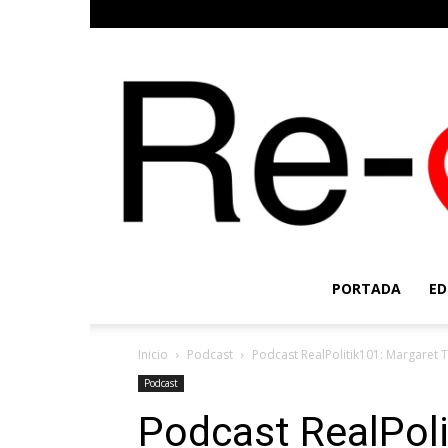
PORTADA
ED
Inicio
Podcast
Podcast RealPolitik101: Margaret 
Podcast
Podcast RealPoli