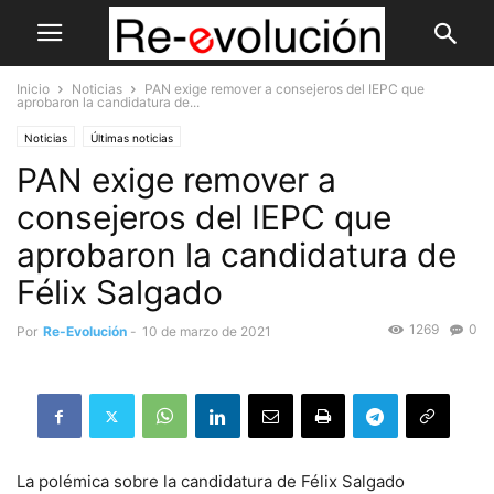
Inicio
Noticias
PAN exige remover a consejeros del IEPC que
aprobaron la candidatura de...
Noticias
Últimas noticias
PAN exige remover a
consejeros del IEPC que
aprobaron la candidatura de
Félix Salgado
1269
0
Por
Re-Evolución
-
10 de marzo de 2021
La polémica sobre la candidatura de Félix Salgado