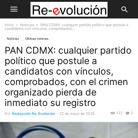
Inicio
Noticias
PAN CDMX: cualquier partido político que postule a
candidatos con vínculos, comprobados,...
Noticias
Últimas noticias
PAN CDMX: cualquier partido
político que postule a
candidatos con vínculos,
comprobados, con el crimen
organizado pierda de
inmediato su registro
122
0
Por
Redacción Re-Evolución
-
22 de mayo de 2026