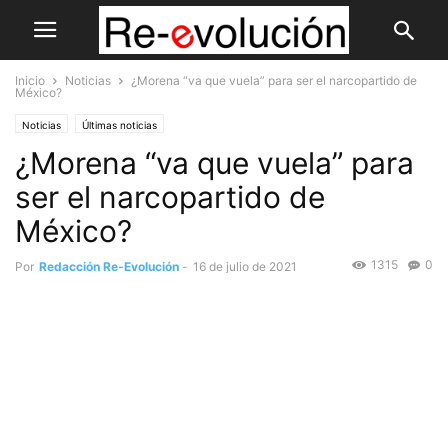
Inicio
Noticias
¿Morena “va que vuela” para ser el narcopartido de
México?
Noticias
Últimas noticias
¿Morena “va que vuela” para
ser el narcopartido de
México?
1315
0
Por
Redacción Re-Evolución
-
16 de julio de 2021