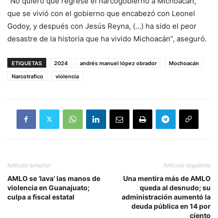
“No quiero que regrese el narcogobierno a Michoacán,
que se vivió con el gobierno que encabezó con Leonel
Godoy, y después con Jesús Reyna, (…) ha sido el peor
desastre de la historia que ha vivido Michoacán”, aseguró.
ETIQUETAS
2024
andrés manuel lópez obrador
Mochoacán
Narcotrafico
violencia
Artículo anterior
Artículo siguiente
AMLO se ‘lava’ las manos de
Una mentira más de AMLO
violencia en Guanajuato;
queda al desnudo; su
culpa a fiscal estatal
administración aumentó la
deuda pública en 14 por
ciento