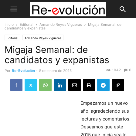
Inicio
Editorial
Armando Reyes Vigueras
Migaja Semanal: de
candidatos y expanistas
Editorial
Armando Reyes Vigueras
Migaja Semanal: de
candidatos y expanistas
1042
0
Por
Re-Evolución
-
5 de enero de 2015
Empezamos un nuevo
año, agradeciendo sus
lecturas y comentarios.
Deseamos que este
2015 que inicia sea lo