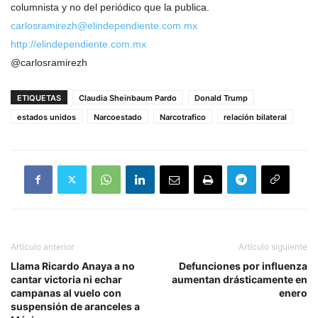
columnista y no del periódico que la publica.
carlosramirezh@
elindependiente.com.mx
http://elindependiente.com.mx
@carlosramirezh
ETIQUETAS
Claudia Sheinbaum Pardo
Donald Trump
estados unidos
Narcoestado
Narcotrafico
relación bilateral
Artículo anterior
Artículo siguiente
Llama Ricardo Anaya a no
Defunciones por influenza
cantar victoria ni echar
aumentan drásticamente en
campanas al vuelo con
enero
suspensión de aranceles a