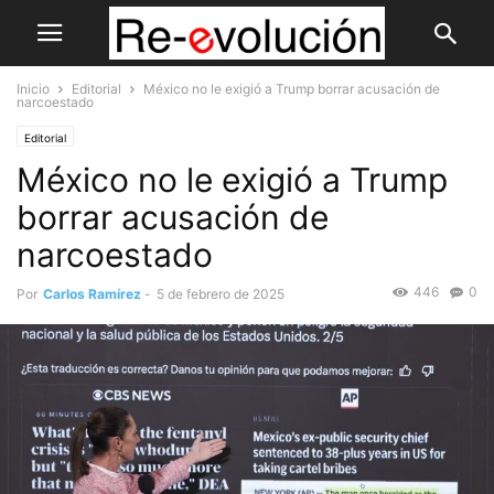
Inicio
Editorial
México no le exigió a Trump borrar acusación de
narcoestado
Editorial
México no le exigió a Trump
borrar acusación de
narcoestado
446
0
Por
Carlos Ramírez
-
5 de febrero de 2025