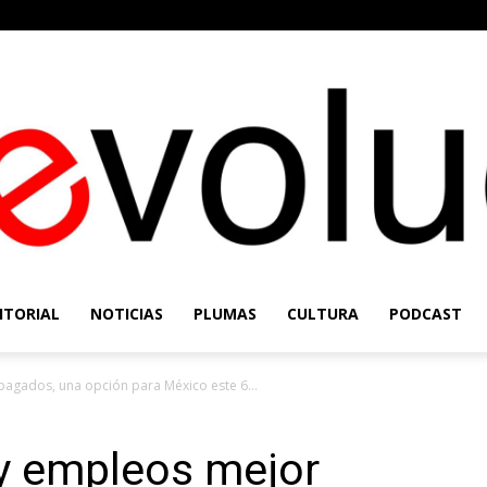
ITORIAL
NOTICIAS
PLUMAS
CULTURA
PODCAST
Re-
agados, una opción para México este 6...
 y empleos mejor
Evolución