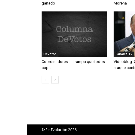
ganado
Morena
DeVotos
Canales TV
Coordinadores: la trampa que todos
Videoblog. O
copian
ataque cont
© Re-Evolución 2026