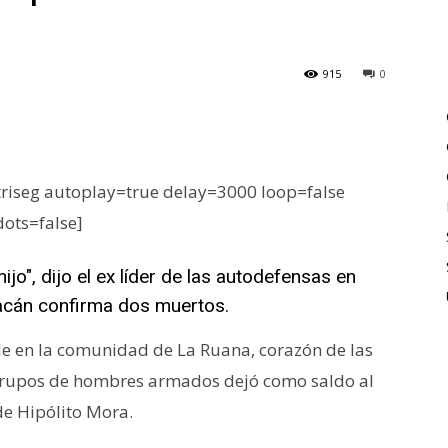
915
0
iseg autoplay=true delay=3000 loop=false
dots=false]
ijo", dijo el ex líder de las autodefensas en
oacán confirma dos muertos.
de en la comunidad de La Ruana, corazón de las
 grupos de hombres armados dejó como saldo al
de Hipólito Mora.