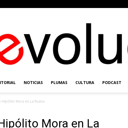
ITORIAL
NOTICIAS
PLUMAS
CULTURA
PODCAST
Re-
e Hipólito Mora en La Ruana
 Hipólito Mora en La
Evolución