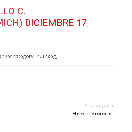
LLO C.
MICH)
DICIEMBRE 17,
nner category=nutriseg]
Artículo siguiente
El deber de oponerse