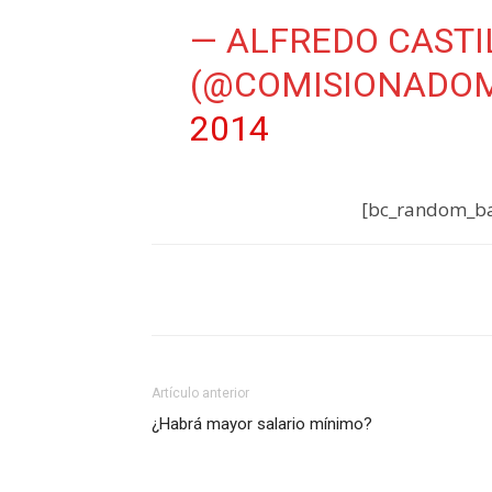
— ALFREDO CASTI
(@COMISIONADO
2014
[bc_random_ba
Artículo anterior
¿Habrá mayor salario mínimo?