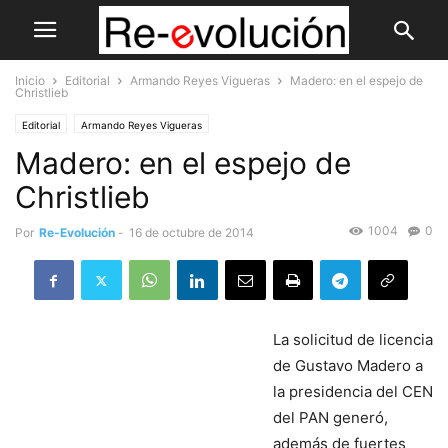
Inicio
Editorial
Armando Reyes Vigueras
Madero: en el espejo de
Christlieb
Editorial
Armando Reyes Vigueras
Madero: en el espejo de
Christlieb
1004
0
Por
Re-Evolución
-
16 de octubre de 2014
La solicitud de licencia
de Gustavo Madero a
la presidencia del CEN
del PAN generó,
además de fuertes