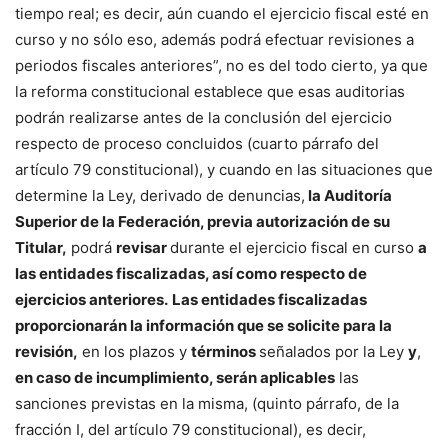
tiempo real; es decir, aún cuando el ejercicio fiscal esté en
curso y no sólo eso, además podrá efectuar revisiones a
periodos fiscales anteriores”, no es del todo cierto, ya que
la reforma constitucional establece que esas auditorias
podrán realizarse antes de la conclusión del ejercicio
respecto de proceso concluidos (cuarto párrafo del
artículo 79 constitucional), y cuando en las situaciones que
determine la Ley, derivado de denuncias,
la Auditor
í
a
Superior de la Federaci
ó
n, previa autorizaci
ó
n de su
Titular,
podrá
revisar
durante el ejercicio fiscal en curso
a
las entidades fiscalizadas, as
í
como respecto de
ejercicios anteriores.
Las entidades fiscalizadas
proporcionar
á
n la informaci
ó
n que se solicite para la
revisi
ón,
en los plazos y
té
rminos
señalados por la Ley
y
,
en caso de incumplimiento, ser
á
n aplicables
las
sanciones previstas en la misma, (quinto párrafo, de la
fracción I, del artículo 79 constitucional), es decir,