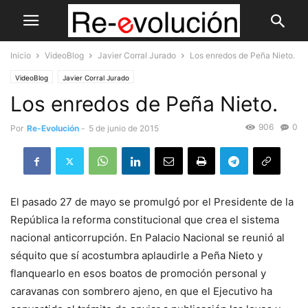
Inicio
VideoBlog
Javier Corral Jurado
Los enredos de Peña Nieto.
VideoBlog
Javier Corral Jurado
Los enredos de Peña Nieto.
906
0
Por
Re-Evolución
-
5 de junio de 2015
El pasado 27 de mayo se promulgó por el Presidente de la
República la reforma constitucional que crea el sistema
nacional anticorrupción. En Palacio Nacional se reunió al
séquito que sí acostumbra aplaudirle a Peña Nieto y
flanquearlo en esos boatos de promoción personal y
caravanas con sombrero ajeno, en que el Ejecutivo ha