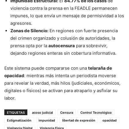
Impunidad Estructural:
El
84.77% de los casos
de
violencia contra la prensa en la FEADLE permanecen
impunes, lo que envía un mensaje de permisividad a los
agresores.
Zonas de Silencio:
En regiones con fuerte presencia
del crimen organizado y colusión de autoridades, la
prensa opta por la
autocensura
para sobrevivir,
dejando regiones enteras sin cobertura informativa.
Este sistema puede compararse con una
telaraña de
opacidad
: mientras más intenta un periodista moverse
para revelar la verdad, más hilos (judiciales, económicos,
digitales o físicos) se activan para atraparlo y asfixiar su
labor.
ETIQUETAS
acoso judicial
Censura
Control Tecnológico
Estigmatización
impunidad
libertad de expresión
opacidad
Vigilancia Digital
Violencia Física