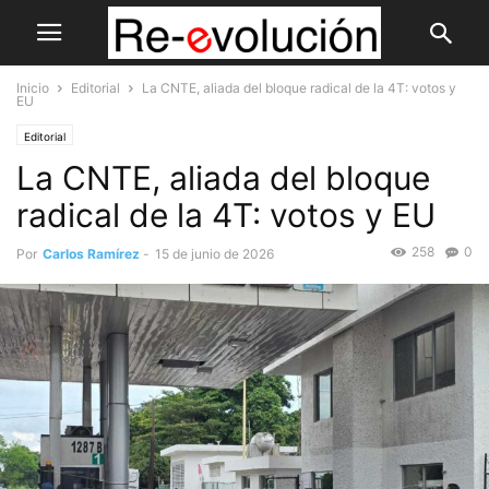
Inicio
Editorial
La CNTE, aliada del bloque radical de la 4T: votos y
EU
Editorial
La CNTE, aliada del bloque
radical de la 4T: votos y EU
258
0
Por
Carlos Ramírez
-
15 de junio de 2026