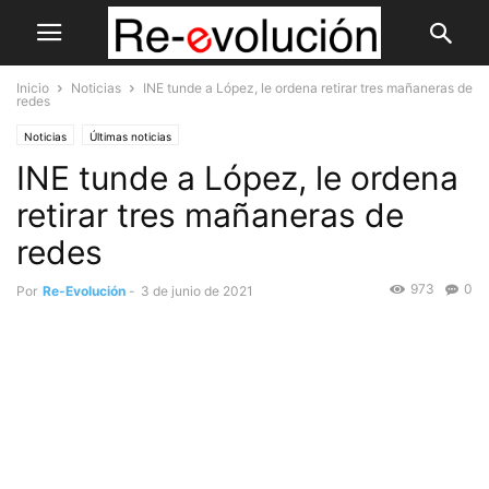
Inicio
Noticias
INE tunde a López, le ordena retirar tres mañaneras de
redes
Noticias
Últimas noticias
INE tunde a López, le ordena
retirar tres mañaneras de
redes
973
0
Por
Re-Evolución
-
3 de junio de 2021