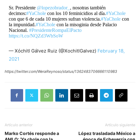
Sr. Presidente
@lopezobrador_
, nosotras también
decimos:
#YaChole
con los 10 feminicidios al día.
#YaChole
con que 6 de cada 10 mujeres sufran violencia.
#YaChole
con
la impunidad.
#YaChole
con la misoginia desde Palacio
Nacional.
#PresidenteRompaElPacto
https://t.co/NQZd3WbSoW
— Xóchitl Gálvez Ruiz (@XochitlGalvez)
February 18,
2021
https://twitter.com/WeraReynoso/status/1362483706666110983
Artículo anterior
Artículo siguiente
Marko Cortés responde a
López trasladada México a
AMLO: ‘Ya chole con la
época de Echeverría con