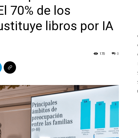
l 70% de los
stituye libros por IA
170
0