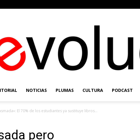
ITORIAL
NOTICIAS
PLUMAS
CULTURA
PODCAST
Re-
mada»: El 70% de los estudiantes ya sustituye libros...
sada pero
Evolución