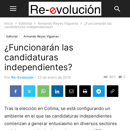
Inicio
Editorial
Armando Reyes Vigueras
¿Funcionarán las
candidaturas independientes?
Editorial
Armando Reyes Vigueras
¿Funcionarán las
candidaturas
independientes?
905
0
Por
Re-Evolución
-
23 de enero de 2016
Tras la elección en Colima, se está configurando un
ambiente en el que las candidaturas independientes
comienzan a generar entusiasmo en diversos sectores