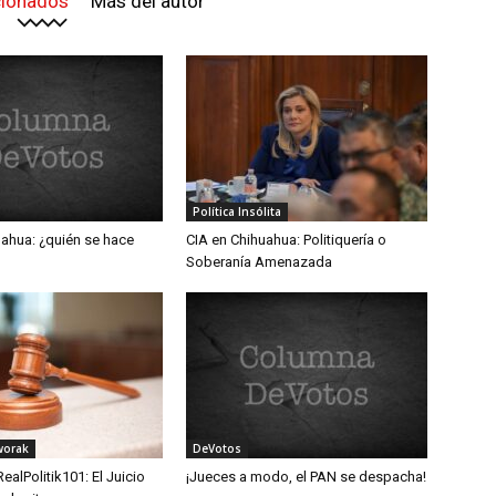
cionados
Más del autor
Política Insólita
uahua: ¿quién se hace
CIA en Chihuahua: Politiquería o
Soberanía Amenazada
worak
DeVotos
alPolitik101: El Juicio
¡Jueces a modo, el PAN se despacha!