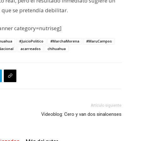
o real, pero el resultado inmediato sugiere un
 que se pretendía debilitar.
nner category=nutriseg]
huahua
#JuicioPolitico
#MarchaMorena
#MaruCampos
acional
acarreados
chihuahua
Artículo siguiente
Videoblog: Cero y van dos sinaloenses