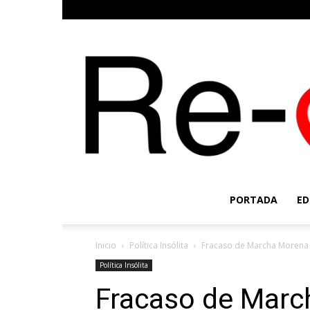
PORTADA
ED
Inicio
Política Insólita
Fracaso de Marcha Morena
Política Insólita
Fracaso de Marc