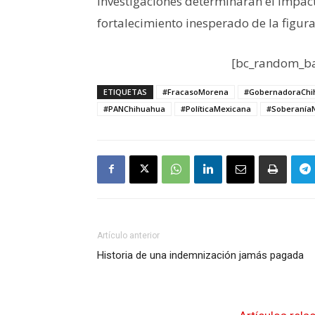
investigaciones determinarán el impact
fortalecimiento inesperado de la figura
[bc_random_ba
ETIQUETAS
#FracasoMorena
#GobernadoraChi
#PANChihuahua
#PolíticaMexicana
#SoberaníaN
Artículo anterior
Historia de una indemnización jamás pagada