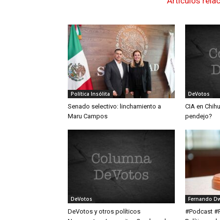
Artículos rela
Política Insólita
DeVotos
Senado selectivo: linchamiento a
CIA en Chih
Maru Campos
pendejo?
DeVotos
Fernando D
DeVotos y otros políticos
#Podcast #Re