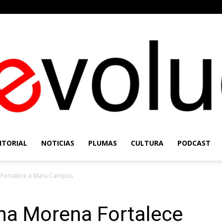
ITORIAL
NOTICIAS
PLUMAS
CULTURA
PODCAST
Re-
 Fortalece a Maru Campos
ha Morena Fortalece
Evolución