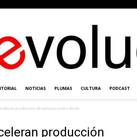
ITORIAL
NOTICIAS
PLUMAS
CULTURA
PODCAST
Re-
aceleran producción de vacunas contra ébola
celeran producción
Evolución