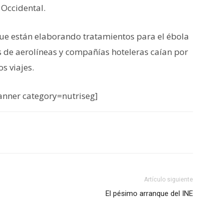
 Occidental.
que están elaborando tratamientos para el ébola
s de aerolíneas y compañías hoteleras caían por
s viajes.
nner category=nutriseg]
Artículo siguiente
El pésimo arranque del INE