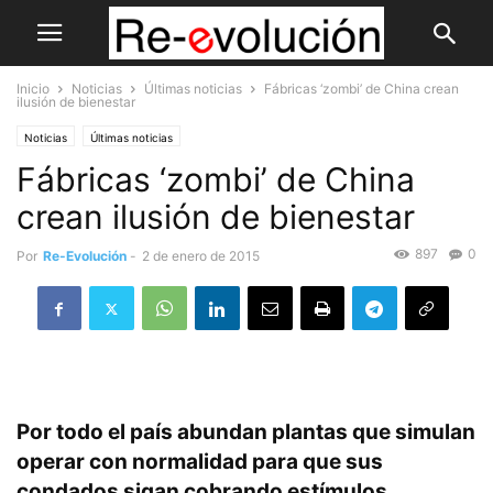
Inicio
Noticias
Últimas noticias
Fábricas ‘zombi’ de China crean
ilusión de bienestar
Noticias
Últimas noticias
Fábricas ‘zombi’ de China
crean ilusión de bienestar
897
0
Por
Re-Evolución
-
2 de enero de 2015
Por todo el país abundan plantas que simulan
operar con normalidad para que sus
condados sigan cobrando estímulos.