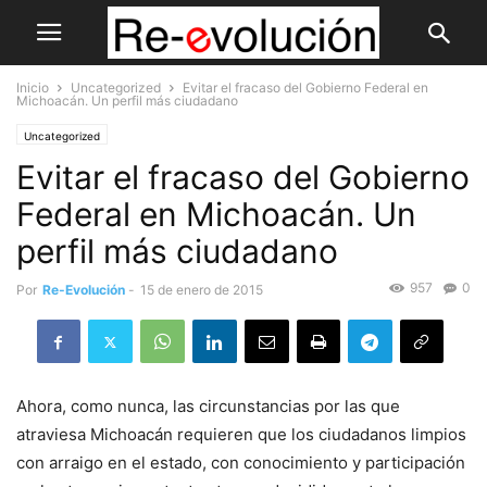
Inicio
Uncategorized
Evitar el fracaso del Gobierno Federal en
Michoacán. Un perfil más ciudadano
Uncategorized
Evitar el fracaso del Gobierno
Federal en Michoacán. Un
perfil más ciudadano
957
0
Por
Re-Evolución
-
15 de enero de 2015
Ahora, como nunca, las circunstancias por las que
atraviesa Michoacán requieren que los ciudadanos limpios
con arraigo en el estado, con conocimiento y participación