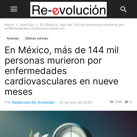
Inicio
Noticias
En México, más de 144 mil personas murieron por
enfermedades cardiovasculares en...
Noticias
Últimas noticias
En México, más de 144 mil
personas murieron por
enfermedades
cardiovasculares en nueve
meses
696
0
Por
Redacción Re-Evolución
-
20 de julio de 2025