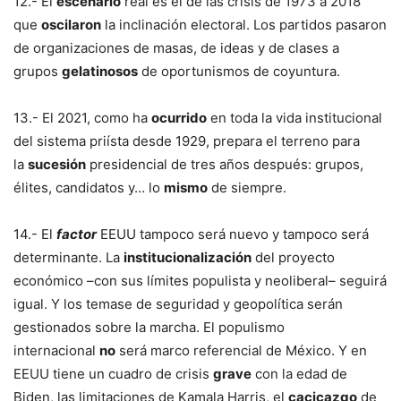
12.- El
escenario
real es el de las crisis de 1973 a 2018
que
oscilaron
la inclinación electoral. Los partidos pasaron
de organizaciones de masas, de ideas y de clases a
grupos
gelatinosos
de oportunismos de coyuntura.
13.- El 2021, como ha
ocurrido
en toda la vida institucional
del sistema priísta desde 1929, prepara el terreno para
la
sucesión
presidencial de tres años después: grupos,
élites, candidatos y… lo
mismo
de siempre.
14.- El
factor
EEUU tampoco será nuevo y tampoco será
determinante. La
institucionalización
del proyecto
económico –con sus límites populista y neoliberal– seguirá
igual. Y los temase de seguridad y geopolítica serán
gestionados sobre la marcha. El populismo
internacional
no
será marco referencial de México. Y en
EEUU tiene un cuadro de crisis
grave
con la edad de
Biden, las limitaciones de Kamala Harris, el
cacicazgo
de