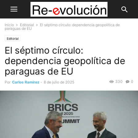
Inicio
Editorial
El séptimo círculo: dependencia geopolítica de
paraguas de EU
Editorial
El séptimo círculo:
dependencia geopolítica de
paraguas de EU
330
0
Por
Carlos Ramírez
-
8 de julio de 2025