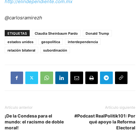
http://elindependiente.com.mx
@carlosramirezh
ETIQUETAS
Claudia Sheinbaum Pardo
Donald Trump
estados unidos
geopolítica
interdependencia
relación bilateral
subordinación
Artículo anterior
Artículo siguiente
¡De la Condesa para el
#Podcast RealPolitik101: Por
mundo: el racismo de doble
qué apoyo la Reforma
moral!
Electoral