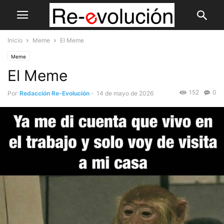
Inicio
Meme
El Meme
Meme
El Meme
152
0
Por
Redacción Re-Evolución
-
14 de mayo de 2026