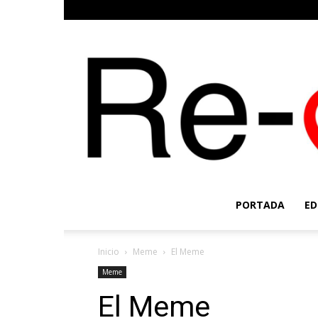
PORTADA
ED
Inicio
Meme
El Meme
Meme
El Meme