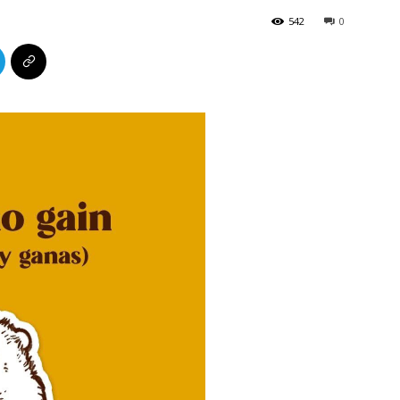
542
0