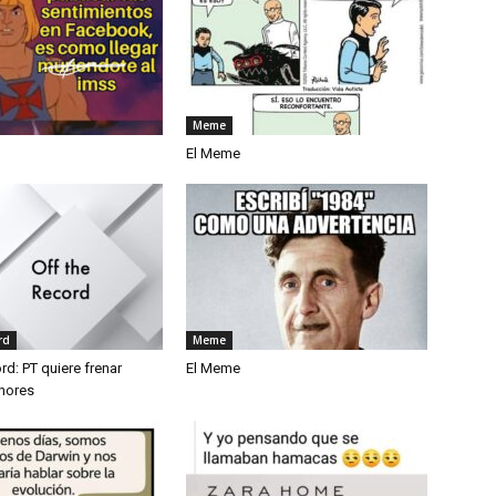
Meme
El Meme
rd
Meme
rd: PT quiere frenar
El Meme
nores