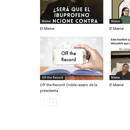
Meme
Meme
El Meme
El Meme
Off the Record
Meme
Off the Record: Doble rasero de la
El Meme
presidenta