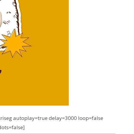
iseg autoplay=true delay=3000 loop=false
dots=false]