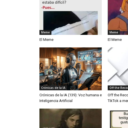
Meme
Meme
El Meme
El Meme
Crónicas de la IA
Off the Reco
Crónicas de la IA (139): Voz humana e
Off the Reco
Inteligencia Artificial
TikTok a me