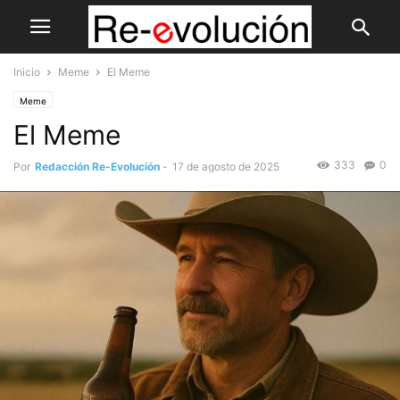
Inicio
Meme
El Meme
Meme
El Meme
333
0
Por
Redacción Re-Evolución
-
17 de agosto de 2025