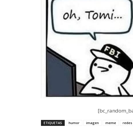
[bc_random_ba
ETIQUETAS
humor
imagen
meme
redes 