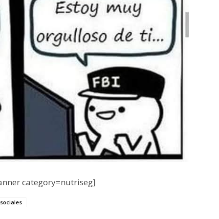
nner category=nutriseg]
sociales