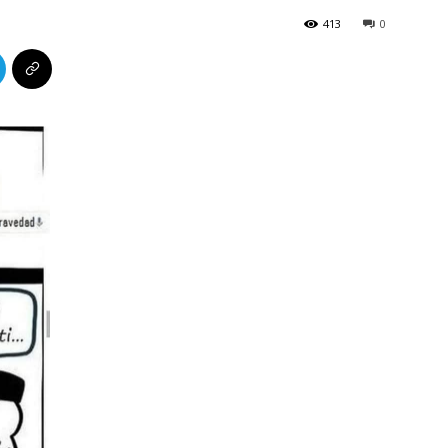
413
0