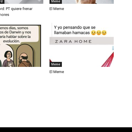
rd
Meme
rd: PT quiere frenar
El Meme
nores
Meme
El Meme