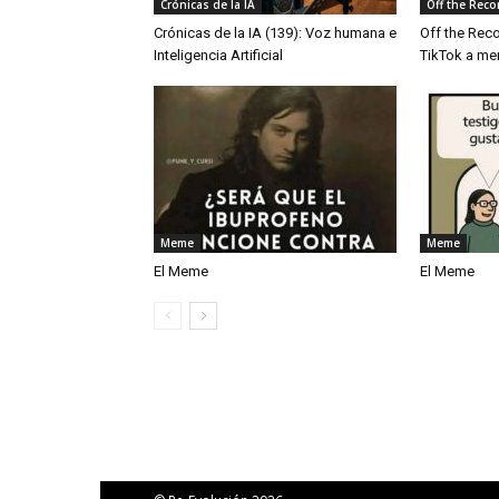
Crónicas de la IA
Off the Reco
Crónicas de la IA (139): Voz humana e
Off the Reco
Inteligencia Artificial
TikTok a me
Meme
Meme
El Meme
El Meme