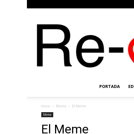
PORTADA
ED
Inicio
Meme
El Meme
Meme
El Meme