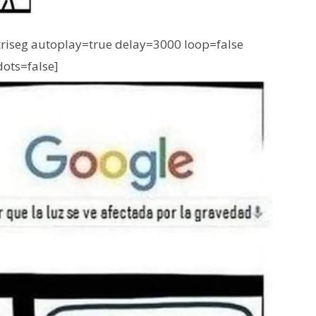
iseg autoplay=true delay=3000 loop=false
dots=false]