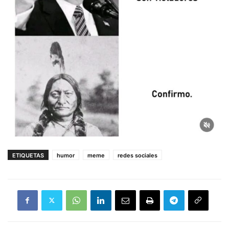
ETIQUETAS
humor
meme
redes sociales