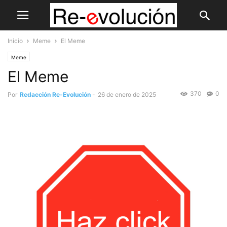
Inicio
Meme
El Meme
Meme
El Meme
370
0
Por
Redacción Re-Evolución
-
26 de enero de 2025