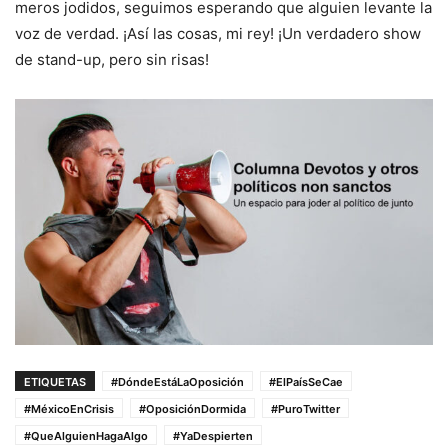
meros jodidos, seguimos esperando que alguien levante la
voz de verdad. ¡Así las cosas, mi rey! ¡Un verdadero show
de stand-up, pero sin risas!
ETIQUETAS
#DóndeEstáLaOposición
#ElPaísSeCae
#MéxicoEnCrisis
#OposiciónDormida
#PuroTwitter
#QueAlguienHagaAlgo
#YaDespierten