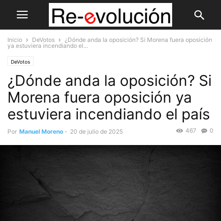
Inicio
DeVotos
¿Dónde anda la oposición? Si Morena fuera oposición
ya estuviera incendiando el...
DeVotos
¿Dónde anda la oposición? Si
Morena fuera oposición ya
estuviera incendiando el país
467
0
Por
Manuel Moreno
-
20 de julio de 2025