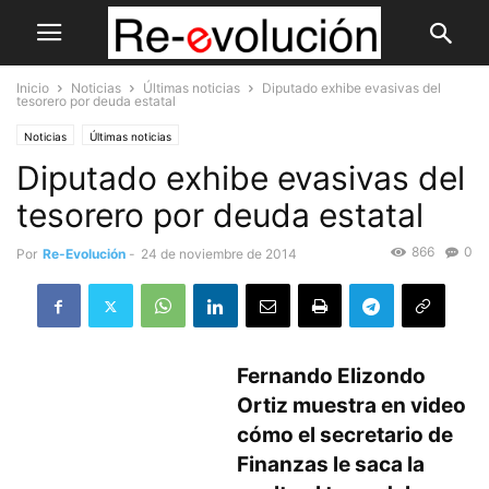
Inicio
Noticias
Últimas noticias
Diputado exhibe evasivas del
tesorero por deuda estatal
Noticias
Últimas noticias
Diputado exhibe evasivas del
tesorero por deuda estatal
866
0
Por
Re-Evolución
-
24 de noviembre de 2014
Fernando Elizondo
Ortiz muestra en video
cómo el secretario de
Finanzas le saca la