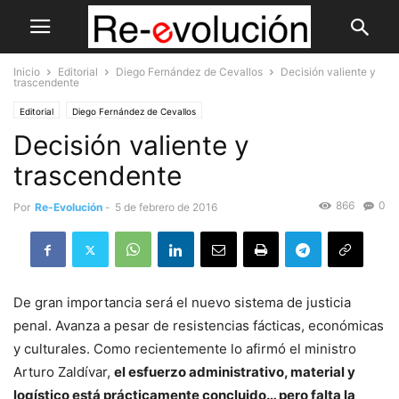
Inicio
Editorial
Diego Fernández de Cevallos
Decisión valiente y
trascendente
Editorial
Diego Fernández de Cevallos
Decisión valiente y
trascendente
866
0
Por
Re-Evolución
-
5 de febrero de 2016
De gran importancia será el nuevo sistema de justicia
penal. Avanza a pesar de resistencias fácticas, económicas
y culturales. Como recientemente lo afirmó el ministro
Arturo Zaldívar,
el esfuerzo administrativo, material y
logístico está prácticamente concluido… pero falta la