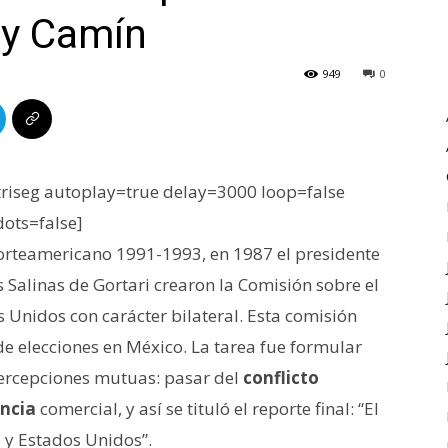
 y Camín
949
0
iseg autoplay=true delay=3000 loop=false
dots=false]
orteamericano 1991-1993, en 1987 el presidente
s Salinas de Gortari crearon la Comisión sobre el
 Unidos con carácter bilateral. Esta comisión
e elecciones en México. La tarea fue formular
ercepciones mutuas: pasar del
conflicto
ncia
comercial, y así se tituló el reporte final: “El
 y Estados Unidos”.