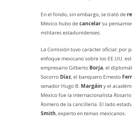
En el fondo, sin embargo, se trató de
re
México hubo de
cancelar
su pensamien
militares estadunidenses.
La Comisión tuvo carácter oficial; por 
enfoque mexicano sobre los EE.UU. estu
empresario Gilberto
Borja
, el diplomá
Socorro
Díaz
, el banquero Ernesto
Fer
senador Hugo B.
Margáin
y el académ
México fue la internacionalista Rosari
Romero de la cancillería. El lado estad
Smith
, experto en temas mexicanos.