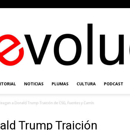
ITORIAL
NOTICIAS
PLUMAS
CULTURA
PODCAST
Re-
Reagan a Donald Trump Traición de CSG, Fuentes y Camín
ald Trump Traición
Evolución