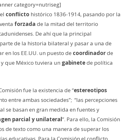
nner category=nutriseg]
 el
conflicto
histórico 1836-1914, pasando por la
 venta
forzada
de la mitad del territorio
tadunidenses. De ahí que la principal
parte de la historia bilateral y pasar a una de
ar en los EE.UU. un puesto de
coordinador
de
o y que México tuviera un
gabinete
de política
omisión fue la existencia de “
estereotipos
to entre ambas sociedades”; “las percepciones
ral se basan en gran medida en fuentes y
gen parcial y unilateral
”. Para ello, la Comisión
ros de texto como una manera de superar los
s educativas. Para la Comisión el conflicto