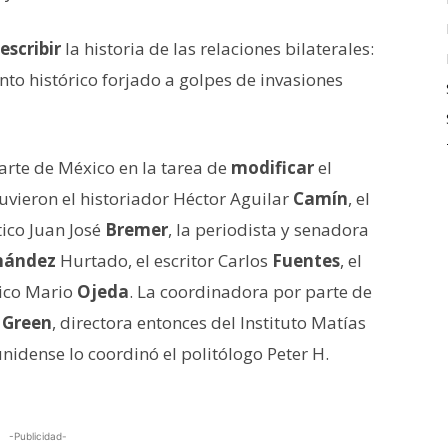
escribir
la historia de las relaciones bilaterales:
to histórico forjado a golpes de invasiones
parte de México en la tarea de
modificar
el
vieron el historiador Héctor Aguilar
Camín
, el
tico Juan José
Bremer
, la periodista y senadora
nández
Hurtado, el escritor Carlos
Fuentes
, el
ico Mario
Ojeda
. La coordinadora por parte de
o
Green
, directora entonces del Instituto Matías
unidense lo coordinó el politólogo Peter H.
-Publicidad-