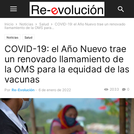
Inicio
Noticias
Salud
COVID-19: el Año Nuevo trae un renovado
llamamiento de la OMS para...
Noticias
Salud
COVID-19: el Año Nuevo trae
un renovado llamamiento de
la OMS para la equidad de las
vacunas
2033
0
Por
Re-Evolución
-
6 de enero de 2022