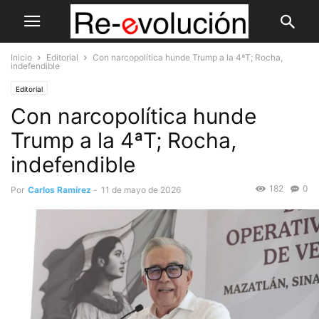
Inicio
Editorial
Con narcopolítica hunde Trump a la 4ªT; Rocha,
indefendible
Editorial
Con narcopolítica hunde
Trump a la 4ªT; Rocha,
indefendible
182
0
Por
Carlos Ramírez
-
11 de mayo de 2026