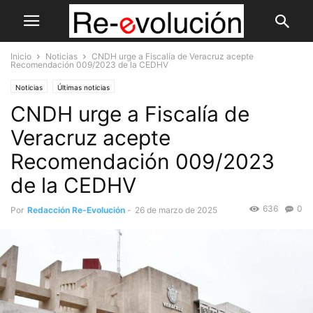
Inicio
Noticias
CNDH urge a Fiscalía de Veracruz acepte
Recomendación 009/2023 de la CEDHV
Noticias
Últimas noticias
CNDH urge a Fiscalía de
Veracruz acepte
Recomendación 009/2023
de la CEDHV
636
0
Por
Redacción Re-Evolución
-
26 de marzo de 2025