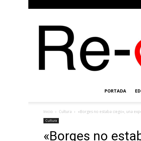
PORTADA
ED
Inicio
Cultura
«Borges no estaba ciego», una exper
Cultura
«Borges no estab