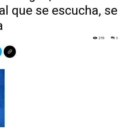
ral que se escucha, se
a
219
0