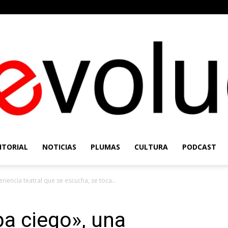
ITORIAL
NOTICIAS
PLUMAS
CULTURA
PODCAST
Re-
iencia teatral que se escucha, se toca...
a ciego», una
Evolución