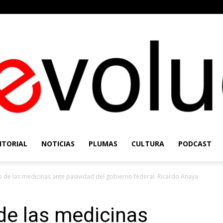
ITORIAL
NOTICIAS
PLUMAS
CULTURA
PODCAST
Re-
 de las medicinas ante pasividad del gobierno federal: Ricardo Anaya
de las medicinas
Evolución