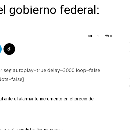
l gobierno federal:
861
0
iseg autoplay=true delay=3000 loop=false
dots=false]
 ante el alarmante incremento en el precio de
cta a millones de familias mexicanas.