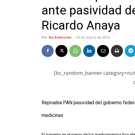
ante pasividad de
Ricardo Anaya
Por
Re-Evolución
-
25 de marzo de 2016
[bc_random_banner category=nutr
Reprueba PAN pasividad del gobierno federal
medicinas
El aumento en el precio de los medicamentos hoy afe