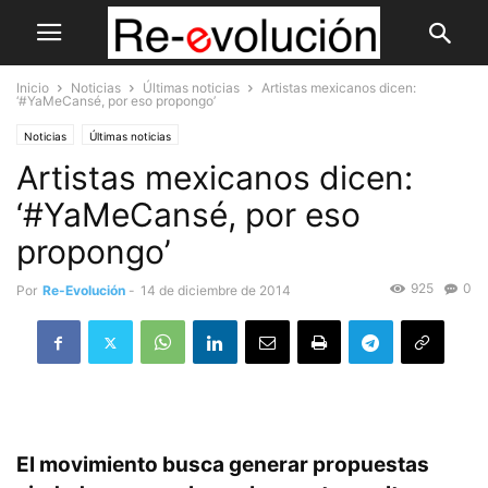
Inicio
Noticias
Últimas noticias
Artistas mexicanos dicen:
‘#YaMeCansé, por eso propongo’
Noticias
Últimas noticias
Artistas mexicanos dicen:
‘#YaMeCansé, por eso
propongo’
925
0
Por
Re-Evolución
-
14 de diciembre de 2014
El movimiento busca generar propuestas