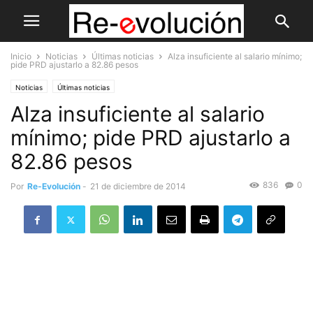
Inicio
Noticias
Últimas noticias
Alza insuficiente al salario mínimo;
pide PRD ajustarlo a 82.86 pesos
Noticias
Últimas noticias
Alza insuficiente al salario
mínimo; pide PRD ajustarlo a
82.86 pesos
836
0
Por
Re-Evolución
-
21 de diciembre de 2014